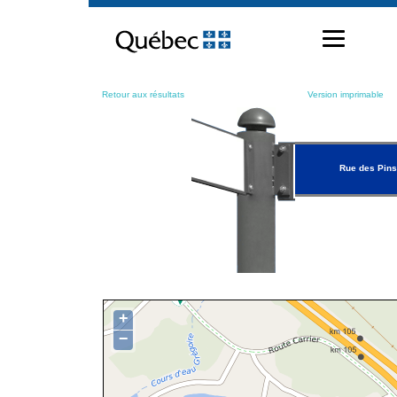
Passer
au
contenu
Retour aux résultats
Version imprimable
Rue des Pins
+
−