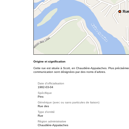
Rue
Origine et signification
Cette rue est située à Scott, en Chaudière-Appalaches. Plus précisémen
communication sont désignées par des noms d'arbres.
Date d'officialisation
1982-03-04
Spécifique
Pins
Générique (avec ou sans particules de liaison)
Rue des
Type d'entité
Rue
Région administrative
Chaudière-Appalaches