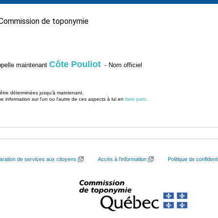
Commission de toponymie
Côte Pouliot
’appelle maintenant
- Nom officiel
u être déterminées jusqu’à maintenant.
information sur l'un ou l'autre de ces aspects à lui en
faire part
.
aration de services aux citoyens
Accès à l’information
Politique de confidenti