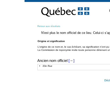
Passer
au
contenu
Retour aux résultats
N’est plus le nom officiel de ce lieu. Celui-ci s
Origine et signification
L'origine de ce nom et, le cas échéant, sa signification n’ont p
La Commission de toponymie invite toute personne détenant une 
Ancien nom officiel
[ – ]
33e Rue
Décl