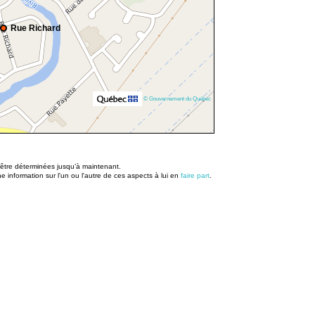
Rue Richard
© Gouvernement du Québec
u être déterminées jusqu’à maintenant.
information sur l'un ou l'autre de ces aspects à lui en
faire part
.