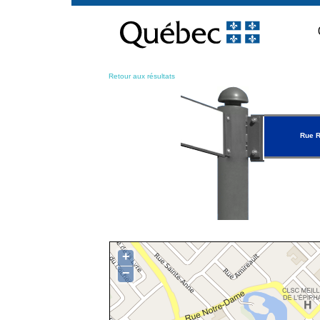
Passer
au
contenu
Retour aux résultats
Rue R
+
−