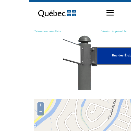
Passer
au
contenu
Retour aux résultats
Version imprimable
Rue des Érab
+
−