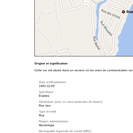
Rue
Origine et signification
Cette rue est située dans un secteur où les voies de communication so
Date d'officialisation
1981-11-05
Spécifique
Érables
Générique (avec ou sans particules de liaison)
Rue des
Type d'entité
Rue
Région administrative
Montérégie
Municipalité régionale de comté (MRC)