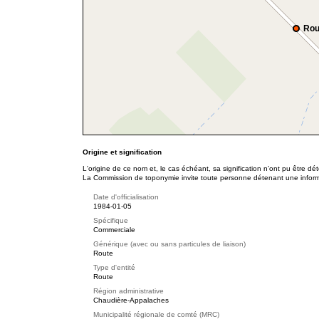
Rou
Origine et signification
L'origine de ce nom et, le cas échéant, sa signification n’ont pu être d
La Commission de toponymie invite toute personne détenant une informat
Date d'officialisation
1984-01-05
Spécifique
Commerciale
Générique (avec ou sans particules de liaison)
Route
Type d'entité
Route
Région administrative
Chaudière-Appalaches
Municipalité régionale de comté (MRC)