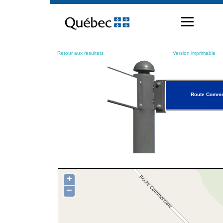
Passer
au
contenu
Retour aux résultats
Version imprimable
Route Comme
+
−