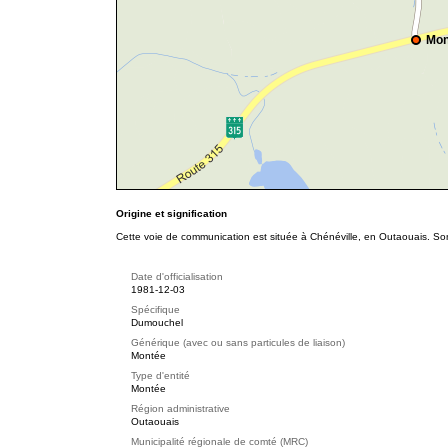
Mon
Origine et signification
Cette voie de communication est située à Chénéville, en Outaouais. Son
Date d'officialisation
1981-12-03
Spécifique
Dumouchel
Générique (avec ou sans particules de liaison)
Montée
Type d'entité
Montée
Région administrative
Outaouais
Municipalité régionale de comté (MRC)