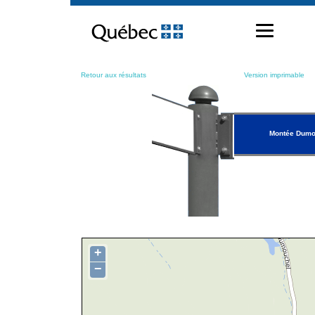
Passer
au
contenu
Retour aux résultats
Version imprimable
Montée Dumo
+
−