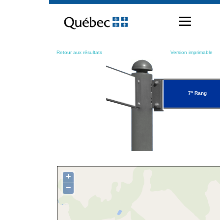
Passer
au
contenu
Retour aux résultats
Version imprimable
e
7
Rang
+
−