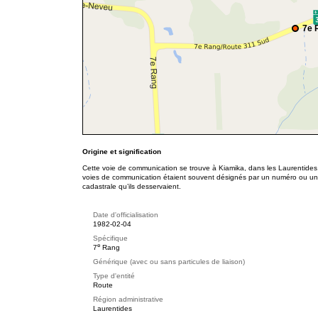
7e 
Origine et signification
Cette voie de communication se trouve à Kiamika, dans les Laurentides
voies de communication étaient souvent désignés par un numéro ou un 
cadastrale qu’ils desservaient.
Date d'officialisation
1982-02-04
Spécifique
e
7
Rang
Générique (avec ou sans particules de liaison)
Type d'entité
Route
Région administrative
Laurentides