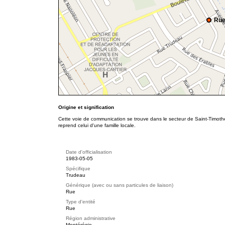
Rue
Origine et signification
Cette voie de communication se trouve dans le secteur de Saint-Timoth
reprend celui d'une famille locale.
Date d'officialisation
1983-05-05
Spécifique
Trudeau
Générique (avec ou sans particules de liaison)
Rue
Type d'entité
Rue
Région administrative
Montérégie