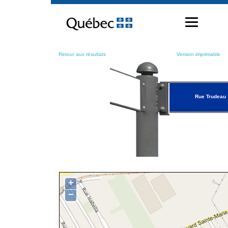
Passer
au
contenu
Retour aux résultats
Version imprimable
Rue Trudeau
+
−