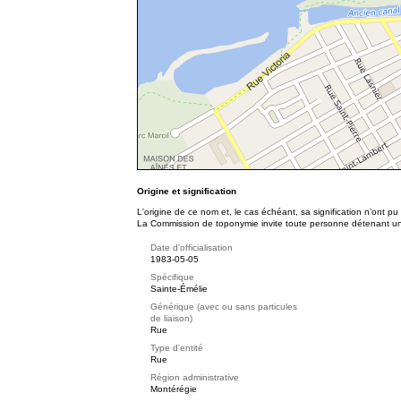
Origine et signification
L'origine de ce nom et, le cas échéant, sa signification n’ont p
La Commission de toponymie invite toute personne détenant une 
Date d'officialisation
1983-05-05
Spécifique
Sainte-Émélie
Générique (avec ou sans particules
de liaison)
Rue
Type d'entité
Rue
Région administrative
Montérégie