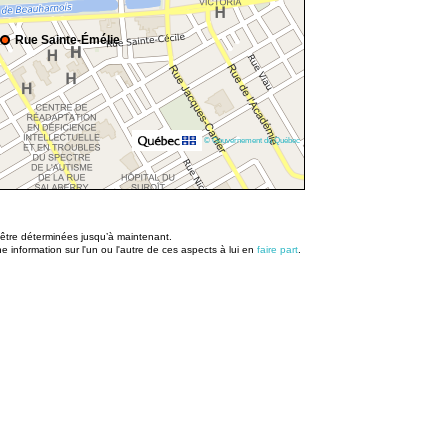
Rue Sainte-Émélie
© Gouvernement du Québec
u être déterminées jusqu’à maintenant.
information sur l'un ou l'autre de ces aspects à lui en
faire part
.