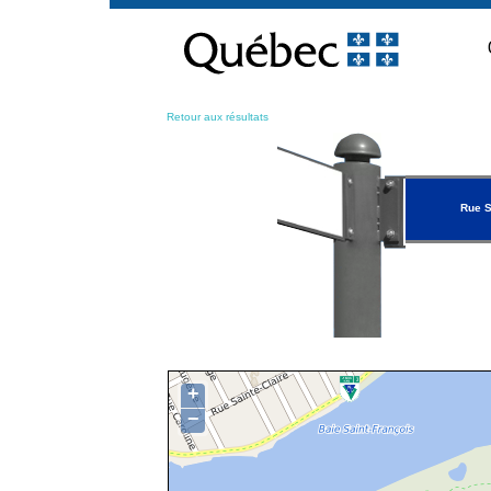
Passer
au
contenu
Retour aux résultats
Rue S
+
−