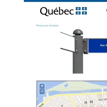
Passer
au
contenu
Retour aux résultats
Rue S
+
−