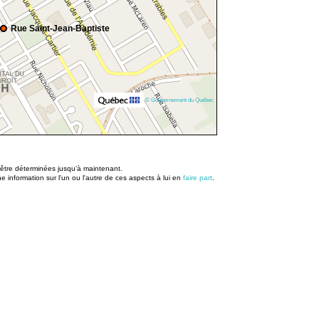
Rue Saint-Jean-Baptiste
© Gouvernement du Québec
u être déterminées jusqu’à maintenant.
information sur l'un ou l'autre de ces aspects à lui en
faire part
.