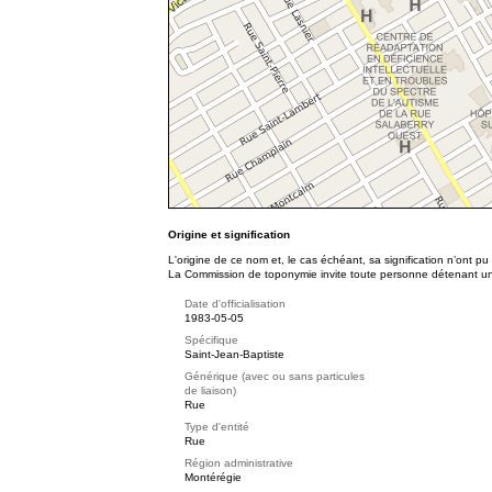
Origine et signification
L'origine de ce nom et, le cas échéant, sa signification n’ont p
La Commission de toponymie invite toute personne détenant une 
Date d'officialisation
1983-05-05
Spécifique
Saint-Jean-Baptiste
Générique (avec ou sans particules
de liaison)
Rue
Type d'entité
Rue
Région administrative
Montérégie