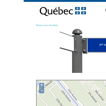
Passer
au
contenu
Retour aux résultats
e
97
A
+
−