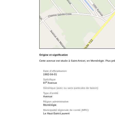
Origine et signification
Cette avenue est située à Saint-Anicet, en Montérégie. Plus pr
Date d'officialisation
1982-04-01
Spécifique
e
97
Avenue
Générique (avec ou sans particules de liaison)
Type d'entité
Avenue
Région administrative
Montérégie
Municipalité régionale de comté (MRC)
Le Haut-Saint-Laurent