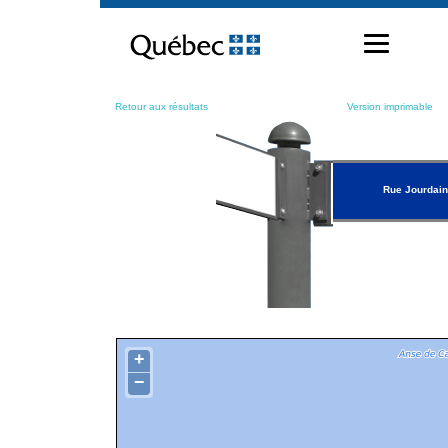
Passer
au
contenu
Retour aux résultats
Version imprimable
Rue Jourdain
+
−