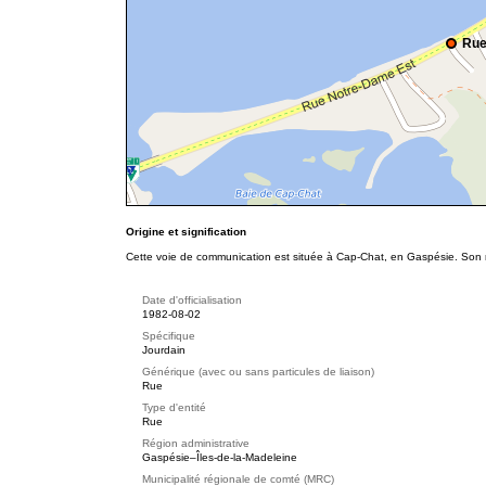
Rue
Origine et signification
Cette voie de communication est située à Cap-Chat, en Gaspésie. Son n
Date d'officialisation
1982-08-02
Spécifique
Jourdain
Générique (avec ou sans particules de liaison)
Rue
Type d'entité
Rue
Région administrative
Gaspésie–Îles-de-la-Madeleine
Municipalité régionale de comté (MRC)