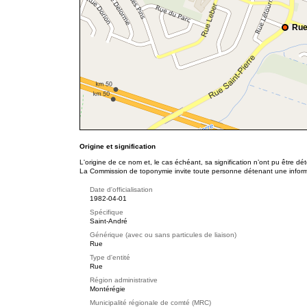
Rue
Origine et signification
L'origine de ce nom et, le cas échéant, sa signification n’ont pu être d
La Commission de toponymie invite toute personne détenant une informat
Date d'officialisation
1982-04-01
Spécifique
Saint-André
Générique (avec ou sans particules de liaison)
Rue
Type d'entité
Rue
Région administrative
Montérégie
Municipalité régionale de comté (MRC)