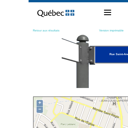
Passer
au
contenu
Retour aux résultats
Version imprimable
Rue Saint-An
+
−