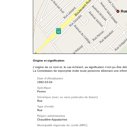
Rue
Origine et signification
L'origine de ce nom et, le cas échéant, sa signification n’ont pu être d
La Commission de toponymie invite toute personne détenant une informat
Date d'officialisation
1982-03-04
Spécifique
Perron
Générique (avec ou sans particules de liaison)
Rue
Type d'entité
Rue
Région administrative
Chaudière-Appalaches
Municipalité régionale de comté (MRC)