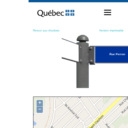
Passer
au
contenu
Retour aux résultats
Version imprimable
Rue Perron
+
−