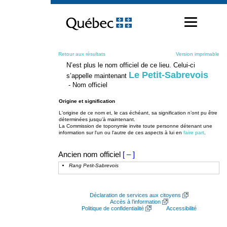
Passer
au
contenu
Retour aux résultats
Version imprimable
N’est plus le nom officiel de ce lieu. Celui-ci
Le Petit-Sabrevois
s’appelle maintenant
- Nom officiel
Origine et signification
L'origine de ce nom et, le cas échéant, sa signification n’ont pu être
déterminées jusqu’à maintenant.
La Commission de toponymie invite toute personne détenant une
information sur l'un ou l'autre de ces aspects à lui en
faire part
.
Ancien nom officiel
[ – ]
Rang Petit-Sabrevois
Déclaration de services aux citoyens
Accès à l’information
Politique de confidentialité
Accessibilité