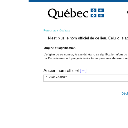
Passer
au
contenu
Retour aux résultats
N’est plus le nom officiel de ce lieu. Celui-ci s
Origine et signification
L'origine de ce nom et, le cas échéant, sa signification n’ont p
La Commission de toponymie invite toute personne détenant une 
Ancien nom officiel
[ – ]
Rue Chevrier
Décl