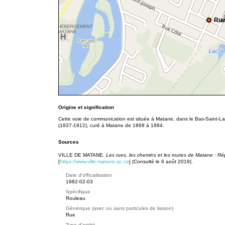
Rue
Origine et signification
Cette voie de communication est située à Matane, dans le Bas-Saint-L
(1837-1912), curé à Matane de 1868 à 1884.
Sources
VILLE DE MATANE.
Les rues, les chemins et les routes de Matane : Ré
[
https://www.ville.matane.qc.ca
] (Consulté le 6 août 2019).
Date d'officialisation
1982-02-03
Spécifique
Rouleau
Générique (avec ou sans particules de liaison)
Rue
Type d'entité