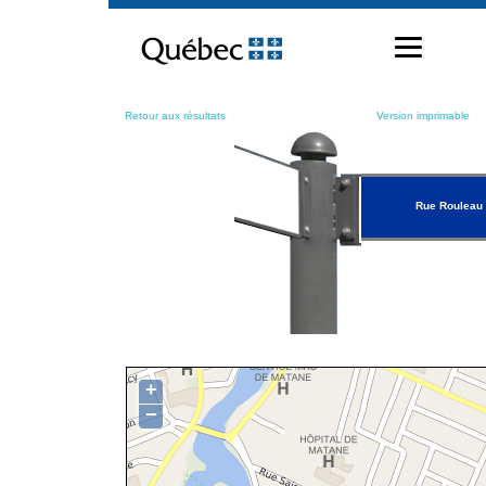
Passer
au
contenu
Retour aux résultats
Version imprimable
Rue Rouleau
+
−