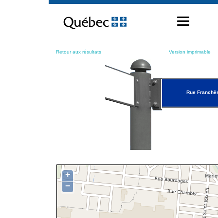
Passer
au
contenu
Retour aux résultats
Version imprimable
Rue Franchè
+
−