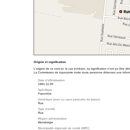
Rue
Origine et signification
L'origine de ce nom et, le cas échéant, sa signification n’ont pu être d
La Commission de toponymie invite toute personne détenant une informat
Date d'officialisation
1981-11-05
Spécifique
Franchère
Générique (avec ou sans particules de liaison)
Rue
Type d'entité
Rue
Région administrative
Montérégie
Municipalité régionale de comté (MRC)