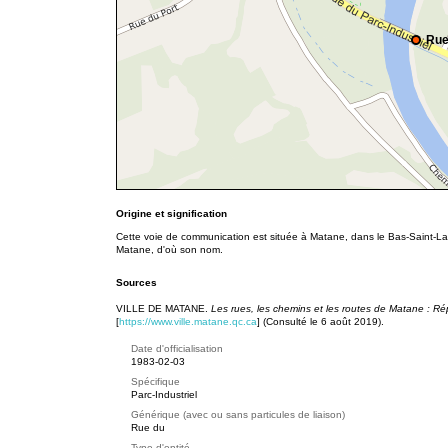
Rue
Origine et signification
Cette voie de communication est située à Matane, dans le Bas-Saint-Laure
Matane, d'où son nom.
Sources
VILLE DE MATANE.
Les rues, les chemins et les routes de Matane : Ré
[
https://www.ville.matane.qc.ca
] (Consulté le 6 août 2019).
Date d'officialisation
1983-02-03
Spécifique
Parc-Industriel
Générique (avec ou sans particules de liaison)
Rue du
Type d'entité