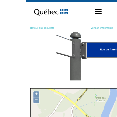
Passer
au
contenu
Retour aux résultats
Version imprimable
Rue du Parc-I
+
−