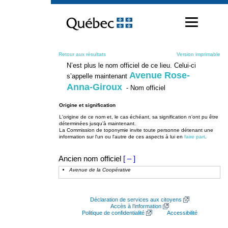
Passer
au
contenu
Retour aux résultats
Version imprimable
N’est plus le nom officiel de ce lieu. Celui-ci
Avenue Rose-
s’appelle maintenant
Anna-Giroux
- Nom officiel
Origine et signification
L'origine de ce nom et, le cas échéant, sa signification n’ont pu être
déterminées jusqu’à maintenant.
La Commission de toponymie invite toute personne détenant une
information sur l'un ou l'autre de ces aspects à lui en
faire part
.
Ancien nom officiel
[ – ]
Avenue de la Coopérative
Déclaration de services aux citoyens
Accès à l’information
Politique de confidentialité
Accessibilité