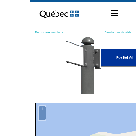
Passer
au
contenu
Retour aux résultats
Version imprimable
Rue Del-Val
+
−