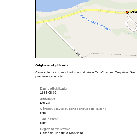
Rue
Origine et signification
Cette voie de communication est située à Cap-Chat, en Gaspésie. Son n
proximité de la voie.
Date d'officialisation
1982-08-02
Spécifique
Del-Val
Générique (avec ou sans particules de liaison)
Rue
Type d'entité
Rue
Région administrative
Gaspésie–Îles-de-la-Madeleine