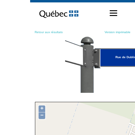
Passer
au
contenu
Retour aux résultats
Version imprimable
Rue de Dubli
+
−