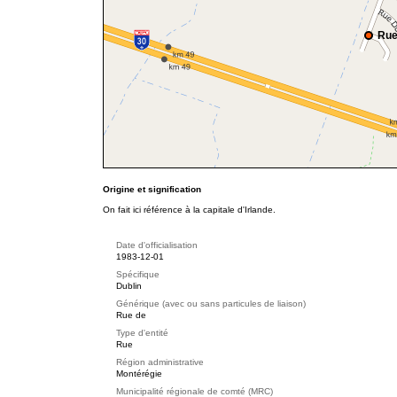
Rue
Origine et signification
On fait ici référence à la capitale d'Irlande.
Date d'officialisation
1983-12-01
Spécifique
Dublin
Générique (avec ou sans particules de liaison)
Rue de
Type d'entité
Rue
Région administrative
Montérégie
Municipalité régionale de comté (MRC)