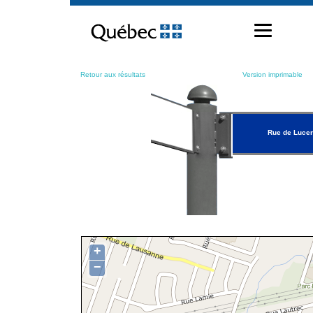
Passer
au
contenu
Retour aux résultats
Version imprimable
Rue de Luce
+
−