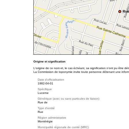
Rue
Origine et signification
L'origine de ce nom et, le cas échéant, sa signification n’ont pu être d
La Commission de toponymie invite toute personne détenant une informat
Date d'officialisation
1982-04-01
Spécifique
Lucerne
Générique (avec ou sans particules de liaison)
Rue de
Type d'entité
Rue
Région administrative
Montérégie
Municipalité régionale de comté (MRC)