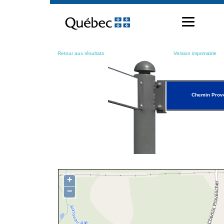
Passer
au
contenu
Retour aux résultats
Version imprimable
Chemin Prov
+
−