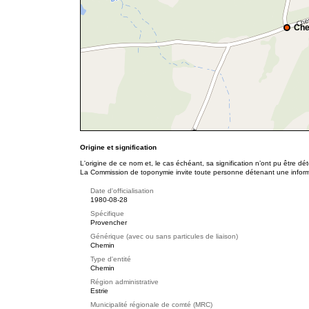
Che
Origine et signification
L'origine de ce nom et, le cas échéant, sa signification n’ont pu être d
La Commission de toponymie invite toute personne détenant une informat
Date d'officialisation
1980-08-28
Spécifique
Provencher
Générique (avec ou sans particules de liaison)
Chemin
Type d'entité
Chemin
Région administrative
Estrie
Municipalité régionale de comté (MRC)