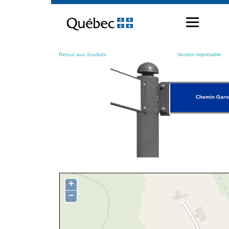
Passer
au
contenu
Retour aux résultats
Version imprimable
Chemin Garo
+
−