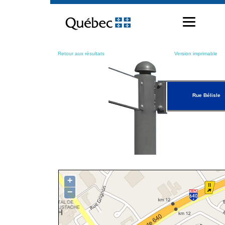
Passer
au
contenu
Retour aux résultats
Version imprimable
Rue Bélisle
+
−