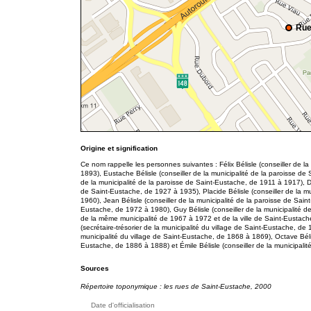
Rue
Origine et signification
Ce nom rappelle les personnes suivantes : Félix Bélisle (conseiller de l
1893), Eustache Bélisle (conseiller de la municipalité de la paroisse de 
de la municipalité de la paroisse de Saint-Eustache, de 1911 à 1917), Do
de Saint-Eustache, de 1927 à 1935), Placide Bélisle (conseiller de la m
1960), Jean Bélisle (conseiller de la municipalité de la paroisse de Sain
Eustache, de 1972 à 1980), Guy Bélisle (conseiller de la municipalité 
de la même municipalité de 1967 à 1972 et de la ville de Saint-Eustac
(secrétaire-trésorier de la municipalité du village de Saint-Eustache, de 
municipalité du village de Saint-Eustache, de 1868 à 1869), Octave Bélisl
Eustache, de 1886 à 1888) et Émile Bélisle (conseiller de la municipali
Sources
Répertoire toponymique : les rues de Saint-Eustache, 2000
Date d'officialisation