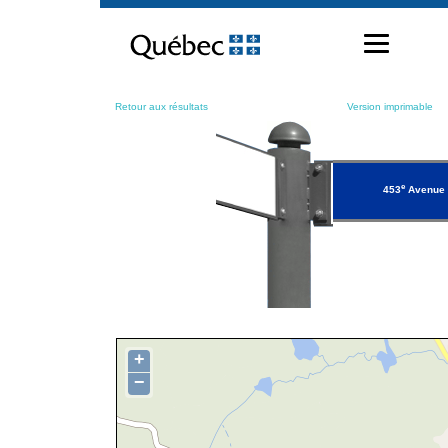
Passer
au
contenu
Retour aux résultats
Version imprimable
e
453
Avenue
+
−