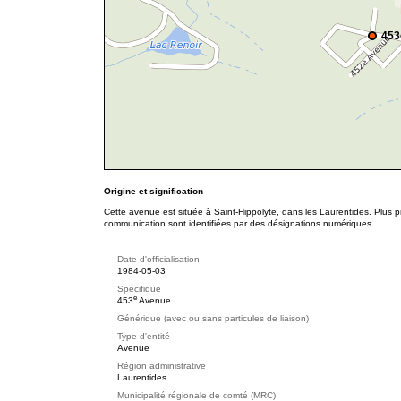
453
Origine et signification
Cette avenue est située à Saint-Hippolyte, dans les Laurentides. Plus p
communication sont identifiées par des désignations numériques.
Date d'officialisation
1984-05-03
Spécifique
e
453
Avenue
Générique (avec ou sans particules de liaison)
Type d'entité
Avenue
Région administrative
Laurentides
Municipalité régionale de comté (MRC)