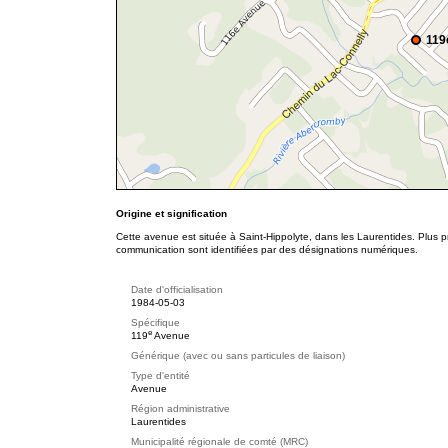
119
Origine et signification
Cette avenue est située à Saint-Hippolyte, dans les Laurentides. Plus p
communication sont identifiées par des désignations numériques.
Date d'officialisation
1984-05-03
Spécifique
e
119
Avenue
Générique (avec ou sans particules de liaison)
Type d'entité
Avenue
Région administrative
Laurentides
Municipalité régionale de comté (MRC)