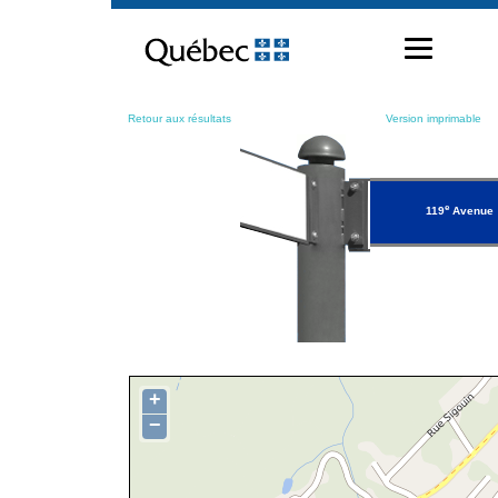
Passer
au
contenu
Retour aux résultats
Version imprimable
e
119
Avenue
+
−