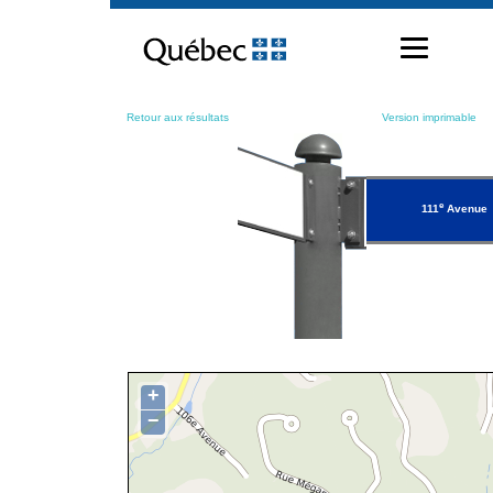
Passer
au
contenu
Retour aux résultats
Version imprimable
e
111
Avenue
+
−