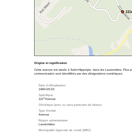
111
Origine et signification
Cette avenue est située à Saint-Hippolyte, dans les Laurentides. Plus p
communication sont identifiées par des désignations numériques.
Date d'officialisation
1984-05-03
Spécifique
e
111
Avenue
Générique (avec ou sans particules de liaison)
Type d'entité
Avenue
Région administrative
Laurentides
Municipalité régionale de comté (MRC)