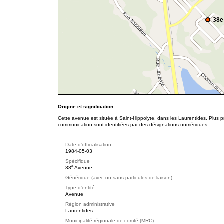
38e
Origine et signification
Cette avenue est située à Saint-Hippolyte, dans les Laurentides. Plus p
communication sont identifiées par des désignations numériques.
Date d'officialisation
1984-05-03
Spécifique
e
38
Avenue
Générique (avec ou sans particules de liaison)
Type d'entité
Avenue
Région administrative
Laurentides
Municipalité régionale de comté (MRC)