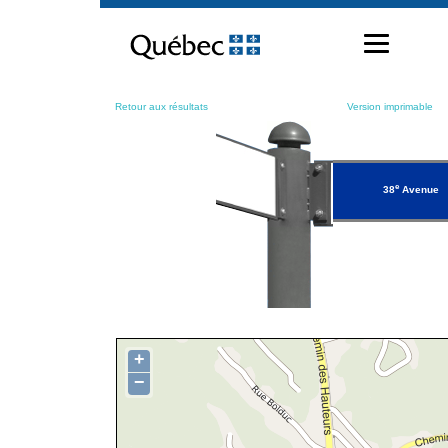
Passer
au
contenu
Retour aux résultats
Version imprimable
e
38
Avenue
+
−