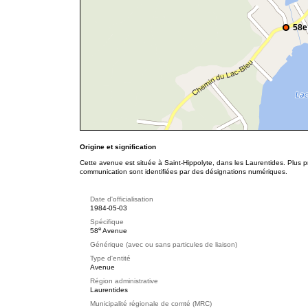
58e
Origine et signification
Cette avenue est située à Saint-Hippolyte, dans les Laurentides. Plus p
communication sont identifiées par des désignations numériques.
Date d'officialisation
1984-05-03
Spécifique
e
58
Avenue
Générique (avec ou sans particules de liaison)
Type d'entité
Avenue
Région administrative
Laurentides
Municipalité régionale de comté (MRC)