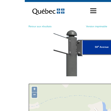
Passer
au
contenu
Retour aux résultats
Version imprimable
e
58
Avenue
+
−