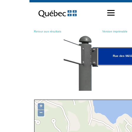
Passer
au
contenu
Retour aux résultats
Version imprimable
Rue des Mél
+
−