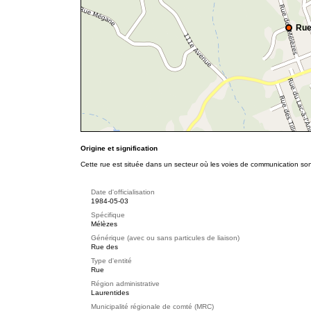
Rue
Origine et signification
Cette rue est située dans un secteur où les voies de communication so
Date d'officialisation
1984-05-03
Spécifique
Mélèzes
Générique (avec ou sans particules de liaison)
Rue des
Type d'entité
Rue
Région administrative
Laurentides
Municipalité régionale de comté (MRC)