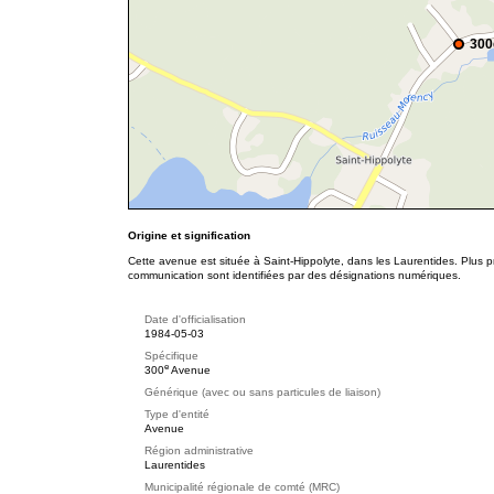
300
Origine et signification
Cette avenue est située à Saint-Hippolyte, dans les Laurentides. Plus p
communication sont identifiées par des désignations numériques.
Date d'officialisation
1984-05-03
Spécifique
e
300
Avenue
Générique (avec ou sans particules de liaison)
Type d'entité
Avenue
Région administrative
Laurentides
Municipalité régionale de comté (MRC)