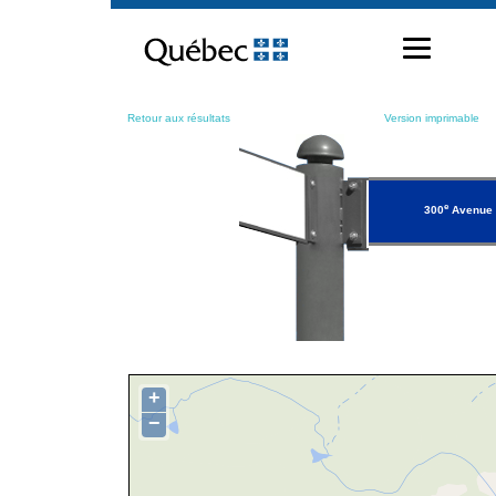
Passer
au
contenu
Retour aux résultats
Version imprimable
e
300
Avenue
+
−