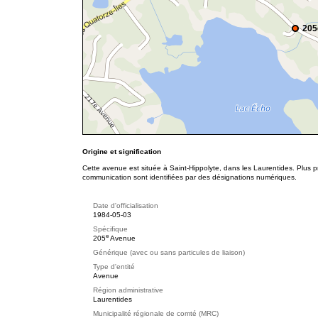
205
Origine et signification
Cette avenue est située à Saint-Hippolyte, dans les Laurentides. Plus p
communication sont identifiées par des désignations numériques.
Date d'officialisation
1984-05-03
Spécifique
e
205
Avenue
Générique (avec ou sans particules de liaison)
Type d'entité
Avenue
Région administrative
Laurentides
Municipalité régionale de comté (MRC)