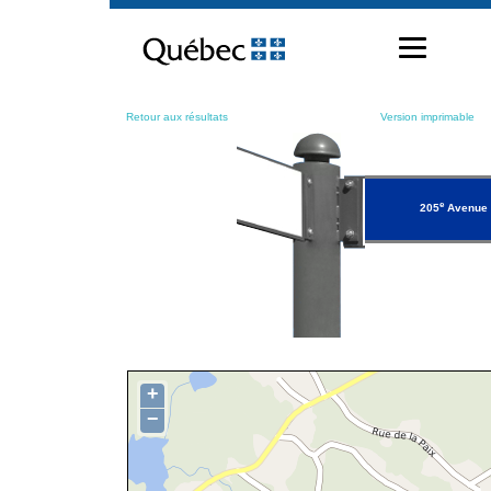
Passer
au
contenu
Retour aux résultats
Version imprimable
e
205
Avenue
+
−