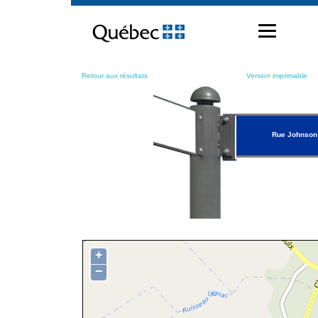
Passer
au
contenu
Retour aux résultats
Version imprimable
Rue Johnson
+
−