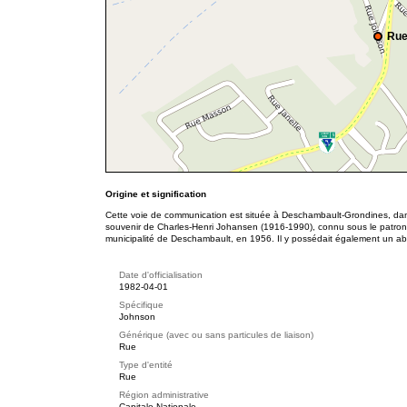
Rue
Origine et signification
Cette voie de communication est située à Deschambault-Grondines, dans
souvenir de Charles-Henri Johansen (1916-1990), connu sous le patrony
municipalité de Deschambault, en 1956. Il y possédait également un aba
Date d'officialisation
1982-04-01
Spécifique
Johnson
Générique (avec ou sans particules de liaison)
Rue
Type d'entité
Rue
Région administrative
Capitale-Nationale