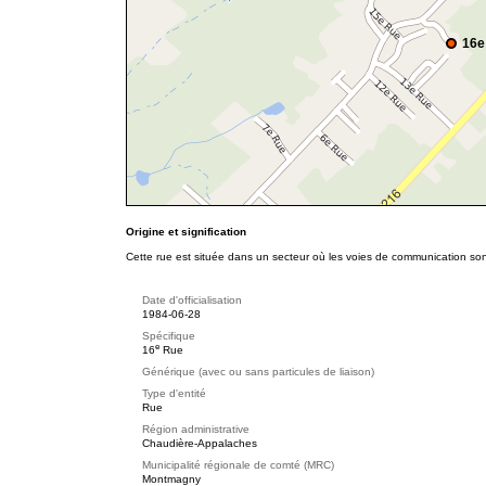
16e
Origine et signification
Cette rue est située dans un secteur où les voies de communication son
Date d'officialisation
1984-06-28
Spécifique
e
16
Rue
Générique (avec ou sans particules de liaison)
Type d'entité
Rue
Région administrative
Chaudière-Appalaches
Municipalité régionale de comté (MRC)
Montmagny