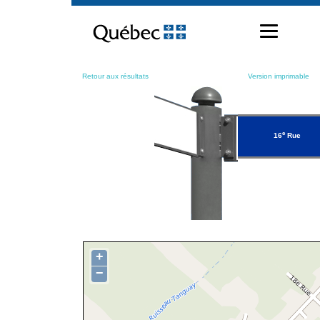
Passer
au
contenu
Retour aux résultats
Version imprimable
e
16
Rue
+
−