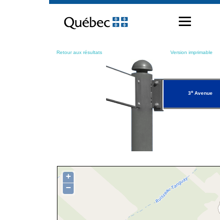
Passer
au
contenu
Retour aux résultats
Version imprimable
e
3
Avenue
+
−