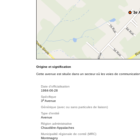
3e 
Origine et signification
Cette avenue est située dans un secteur où les voies de communication
Date d'officialisation
1984-06-28
Spécifique
e
3
Avenue
Générique (avec ou sans particules de liaison)
Type d'entité
Avenue
Région administrative
Chaudière-Appalaches
Municipalité régionale de comté (MRC)
Montmagny