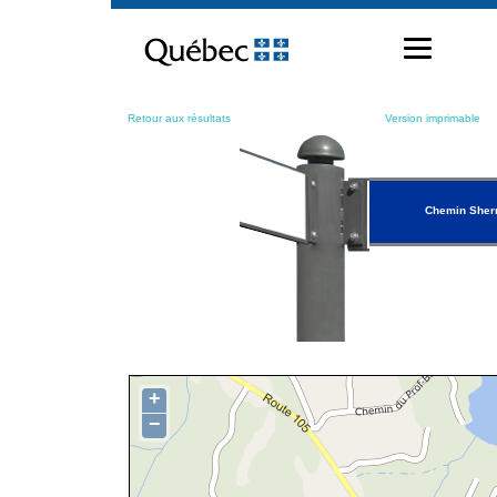
Passer
au
contenu
Retour aux résultats
Version imprimable
Chemin Sher
+
−