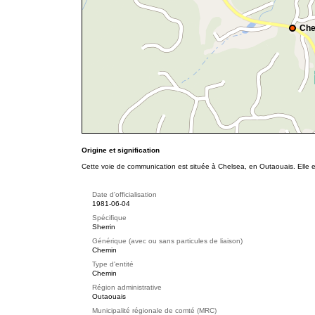
Che
Origine et signification
Cette voie de communication est située à Chelsea, en Outaouais. Elle 
Date d'officialisation
1981-06-04
Spécifique
Sherrin
Générique (avec ou sans particules de liaison)
Chemin
Type d'entité
Chemin
Région administrative
Outaouais
Municipalité régionale de comté (MRC)