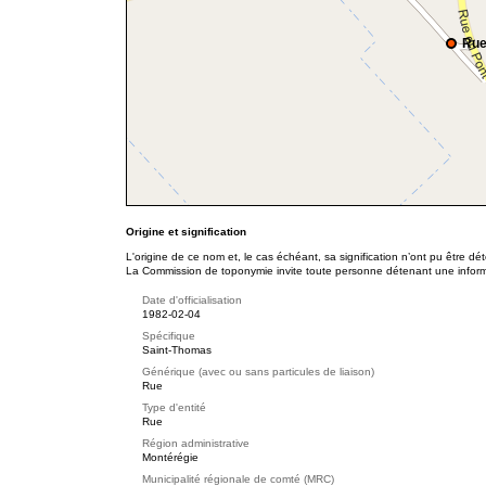
Rue
Origine et signification
L'origine de ce nom et, le cas échéant, sa signification n’ont pu être d
La Commission de toponymie invite toute personne détenant une informat
Date d'officialisation
1982-02-04
Spécifique
Saint-Thomas
Générique (avec ou sans particules de liaison)
Rue
Type d'entité
Rue
Région administrative
Montérégie
Municipalité régionale de comté (MRC)