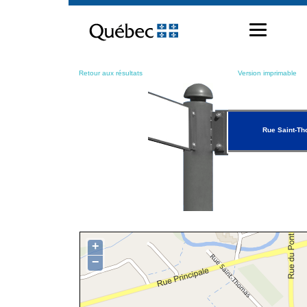
Passer
au
contenu
Retour aux résultats
Version imprimable
Rue Saint-T
+
−