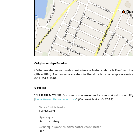
Rue
Origine et signification
Cette voie de communication est située à Matane, dans le Bas-Saint-L
(1922-1968). Ce dernier a été député libéral de la circonscription él
de 1963 à 1968.
Sources
VILLE DE MATANE.
Les rues, les chemins et les routes de Matane : Ré
[
https://www.ville.matane.qc.ca
] (Consulté le 6 août 2019).
Date d'officialisation
1983-02-03
Spécifique
René-Tremblay
Générique (avec ou sans particules de liaison)
Rue