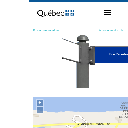
Passer
au
contenu
Retour aux résultats
Version imprimable
Rue René-Tr
+
−