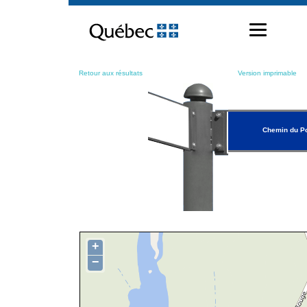
Passer
au
contenu
Retour aux résultats
Version imprimable
Chemin du P
+
−