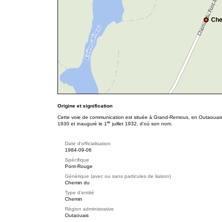
Che
Origine et signification
Cette voie de communication est située à Grand-Remous, en Outaouais. 
er
1930 et inauguré le 1
juillet 1932, d'où son nom.
Date d'officialisation
1984-09-06
Spécifique
Pont-Rouge
Générique (avec ou sans particules de liaison)
Chemin du
Type d'entité
Chemin
Région administrative
Outaouais