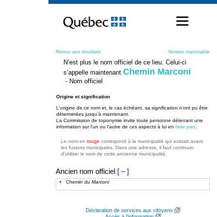
Passer
au
contenu
Retour aux résultats
Version imprimable
N’est plus le nom officiel de ce lieu. Celui-ci
Chemin Marconi
s’appelle maintenant
- Nom officiel
Origine et signification
L'origine de ce nom et, le cas échéant, sa signification n’ont pu être
déterminées jusqu’à maintenant.
La Commission de toponymie invite toute personne détenant une
information sur l'un ou l'autre de ces aspects à lui en
faire part
.
Le nom en
rouge
correspond à la municipalité qui existait avant
les fusions municipales. Dans une adresse, il faut continuer
d'utiliser le nom de cette ancienne municipalité.
Ancien nom officiel
[ – ]
Chemin du Marconi
Déclaration de services aux citoyens
Accès à l’information