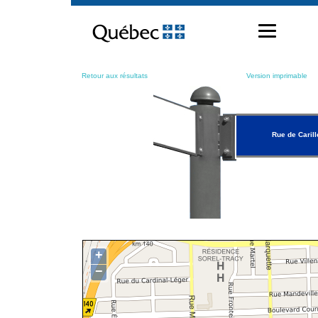
Passer
au
contenu
Retour aux résultats
Version imprimable
Rue de Carill
+
−