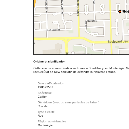
Rue
Origine et signification
Cette voie de communication se trouve à Sorel-Tracy, en Montérégie. Son
l'actuel État de New York afin de défendre la Nouvelle-France.
Date d'officialisation
1985-02-07
Spécifique
Carillon
Générique (avec ou sans particules de liaison)
Rue de
Type d'entité
Rue
Région administrative
Montérégie