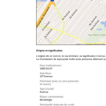
Origine et signification
L'origine de ce nom et, le cas échéant, sa signification n’ont p
La Commission de toponymie invite toute personne détenant une 
Date d'officialisation
1985-02-07
Spécifique
e
10
Avenue
Générique (avec ou sans particules
de liaison)
Type d'entité
Avenue
Région administrative
Montérégie
Municipalité régionale de comté