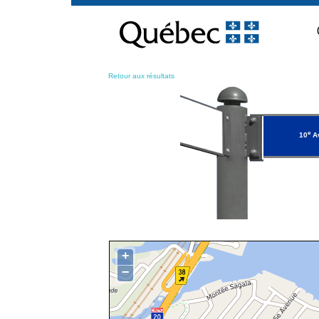
Passer
au
contenu
Retour aux résultats
e
10
A
+
−