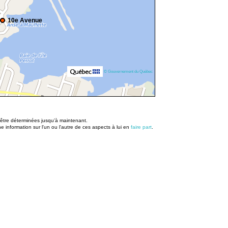
10e Avenue
© Gouvernement du Québec
u être déterminées jusqu’à maintenant.
information sur l'un ou l'autre de ces aspects à lui en
faire part
.