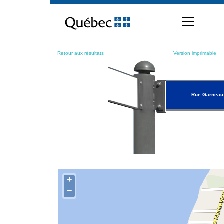
Passer
au
contenu
Retour aux résultats
Version imprimable
Rue Garneau
+
−