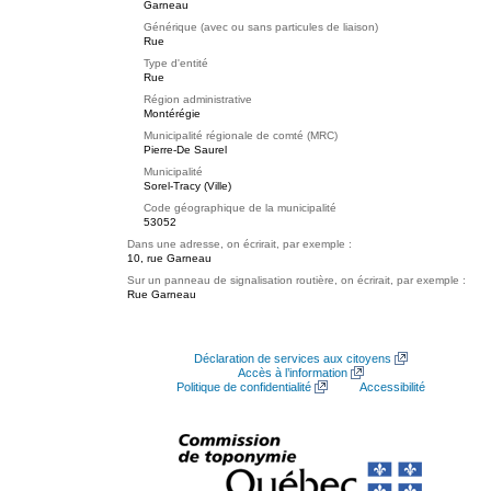
Garneau
Générique (avec ou sans particules de liaison)
Rue
Type d'entité
Rue
Région administrative
Montérégie
Municipalité régionale de comté (MRC)
Pierre-De Saurel
Municipalité
Sorel-Tracy (Ville)
Code géographique de la municipalité
53052
Dans une adresse, on écrirait, par exemple :
10, rue Garneau
Sur un panneau de signalisation routière, on écrirait, par exemple :
Rue Garneau
Déclaration de services aux citoyens
Accès à l’information
Politique de confidentialité
Accessibilité