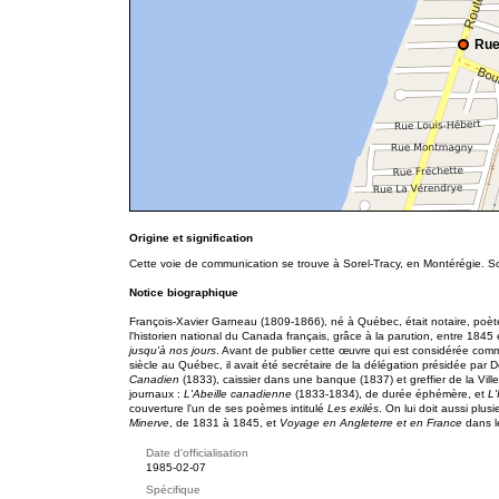
Rue
Origine et signification
Cette voie de communication se trouve à Sorel-Tracy, en Montérégie. S
Notice biographique
François-Xavier Garneau (1809-1866), né à Québec, était notaire, poète
l'historien national du Canada français, grâce à la parution, entre 184
jusqu'à nos jours
. Avant de publier cette œuvre qui est considérée comme
siècle au Québec, il avait été secrétaire de la délégation présidée par 
Canadien
(1833), caissier dans une banque (1837) et greffier de la Vi
journaux :
L'Abeille canadienne
(1833-1834), de durée éphémère, et
L'
couverture l'un de ses poèmes intitulé
Les exilés
. On lui doit aussi pl
Minerve
, de 1831 à 1845, et
Voyage en Angleterre et en France
dans l
Date d'officialisation
1985-02-07
Spécifique