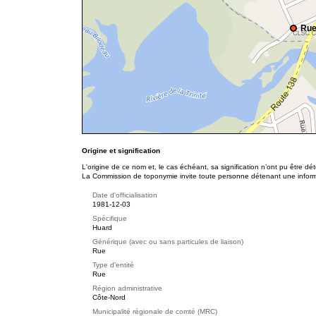
Rue
Origine et signification
L'origine de ce nom et, le cas échéant, sa signification n’ont pu être d
La Commission de toponymie invite toute personne détenant une informat
Date d'officialisation
1981-12-03
Spécifique
Huard
Générique (avec ou sans particules de liaison)
Rue
Type d'entité
Rue
Région administrative
Côte-Nord
Municipalité régionale de comté (MRC)