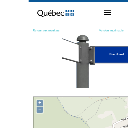
Passer
au
contenu
Retour aux résultats
Version imprimable
Rue Huard
+
−