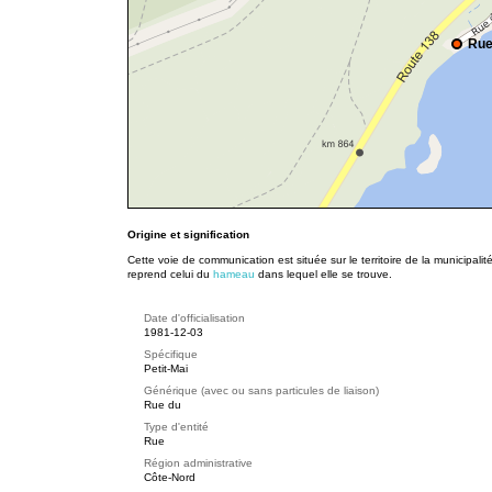
Rue
Origine et signification
Cette voie de communication est située sur le territoire de la municipali
reprend celui du
hameau
dans lequel elle se trouve.
Date d'officialisation
1981-12-03
Spécifique
Petit-Mai
Générique (avec ou sans particules de liaison)
Rue du
Type d'entité
Rue
Région administrative
Côte-Nord