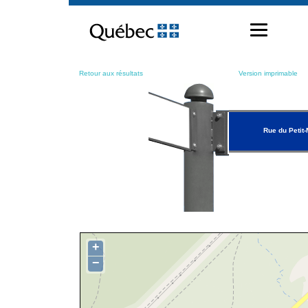
Passer
au
contenu
Retour aux résultats
Version imprimable
Rue du Petit-
+
−