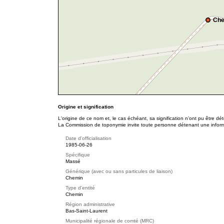
Che
Origine et signification
L'origine de ce nom et, le cas échéant, sa signification n’ont pu être d
La Commission de toponymie invite toute personne détenant une informat
Date d'officialisation
1985-06-26
Spécifique
Massé
Générique (avec ou sans particules de liaison)
Chemin
Type d'entité
Chemin
Région administrative
Bas-Saint-Laurent
Municipalité régionale de comté (MRC)