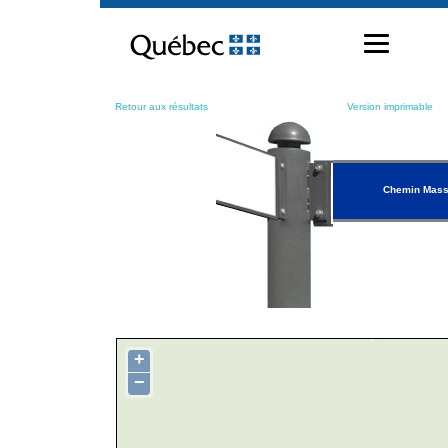
Passer
au
contenu
Retour aux résultats
Version imprimable
Chemin Mas
+
−