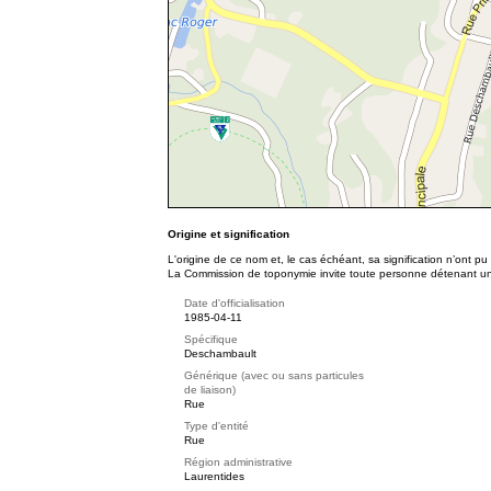
Origine et signification
L'origine de ce nom et, le cas échéant, sa signification n’ont p
La Commission de toponymie invite toute personne détenant une 
Date d'officialisation
1985-04-11
Spécifique
Deschambault
Générique (avec ou sans particules
de liaison)
Rue
Type d'entité
Rue
Région administrative
Laurentides