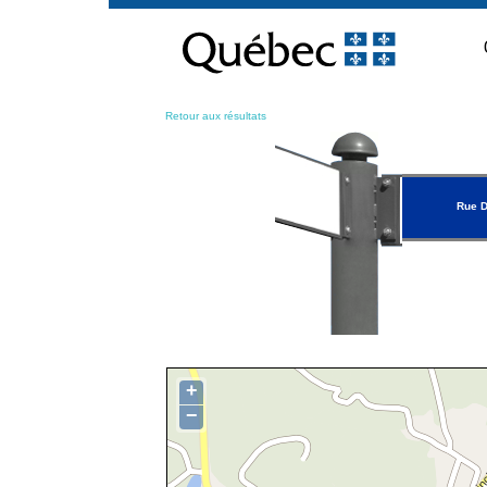
Passer
au
contenu
Retour aux résultats
Rue 
+
−