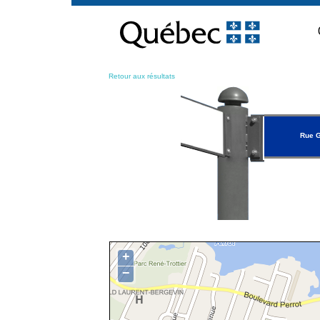
Passer
au
contenu
Retour aux résultats
Rue G
+
−