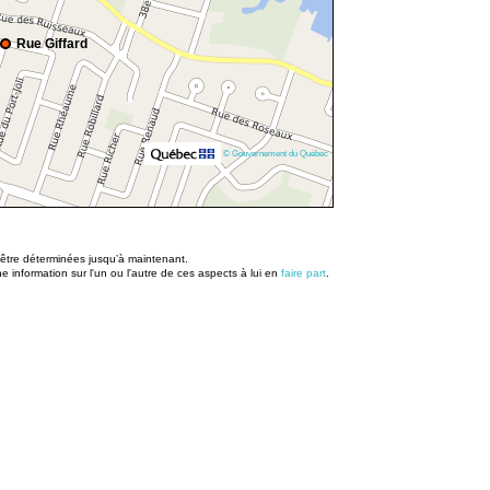
Rue Giffard
© Gouvernement du Québec
u être déterminées jusqu’à maintenant.
information sur l'un ou l'autre de ces aspects à lui en
faire part
.